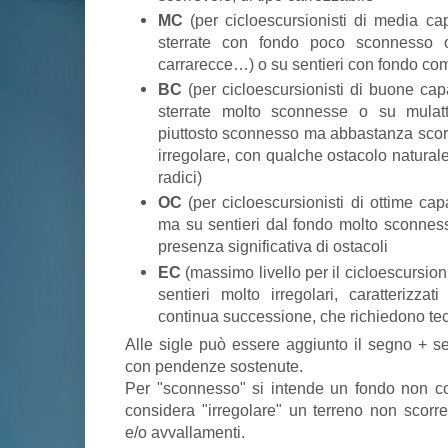
MC
(per cicloescursionisti di media ca
sterrate con fondo poco sconnesso o p
carrarecce…) o su sentieri con fondo com
BC
(per cicloescursionisti di buone cap
sterrate molto sconnesse o su mulatt
piuttosto sconnesso ma abbastanza sco
irregolare, con qualche ostacolo naturale
radici)
OC
(per cicloescursionisti di ottime ca
ma su sentieri dal fondo molto sconness
presenza significativa di ostacoli
EC
(massimo livello per il cicloescursion
sentieri molto irregolari, caratterizza
continua successione, che richiedono tecni
Alle sigle può essere aggiunto il segno + se s
con pendenze sostenute.
Per "sconnesso" si intende un fondo non com
considera "irregolare" un terreno non scorre
e/o avvallamenti.