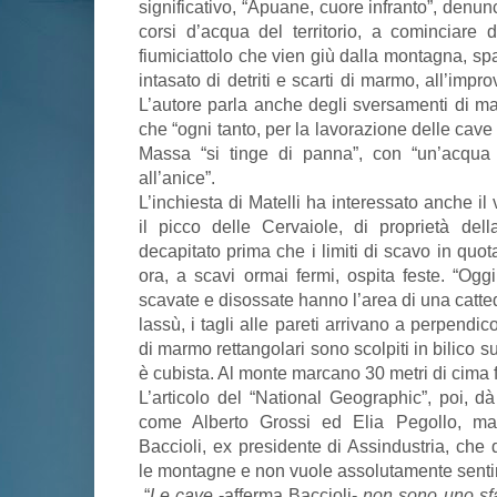
significativo, “Apuane, cuore infranto”, denun
corsi d’acqua del territorio, a cominciare 
fiumiciattolo che vien giù dalla montagna, spa
intasato di detriti e scarti di marmo, all’impro
L’autore parla anche degli sversamenti di ma
che “ogni tanto, per la lavorazione delle cave
Massa “si tinge di panna”, con “un’acqua 
all’anice”.
L’inchiesta di Matelli ha interessato anche il
il picco delle Cervaiole, di proprietà del
decapitato prima che i limiti di scavo in quot
ora, a scavi ormai fermi, ospita feste. “Oggi
scavate e disossate hanno l’area di una cattedr
lassù, i tagli alle pareti arrivano a perpendi
di marmo rettangolari sono scolpiti in bilico su
è cubista. Al monte marcano 30 metri di cima fi
L’articolo del “National Geographic”, poi, dà
come Alberto Grossi ed Elia Pegollo, ma
Baccioli, ex presidente di Assindustria, che
le montagne e non vuole assolutamente sentir 
“
Le cave
-afferma Baccioli-
non sono uno sfa