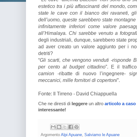
estetico tra i più affascinanti del mondo, co
state le cave con il bianco dei ravaneti, g
dell’uomo, queste sarebbero state montagne
infinitamente inferiori come valore paesagg
all’Himalaya. Chi sarebbe venuto a fotografa
degli industriali, dunque, sarebbero state prop
ad aver creato un valore aggiunto per i no
detriti?
“
Gli scarti, che vengono venduti -risponde Ba
per cento al budget cittadino
”. E il traffi
camion
-ribatte di nuovo l’ingegnere-
sig
meccanici, mille fornitori di copertoni
”.
Fonte: Il Tirreno - David Chiappuella
Che ne diresti di
leggere
un altro
articolo a caso
interessante!
Argomento
Alpi Apuane
,
Salviamo le Apuane