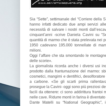
Sia “Sette”, settimanale del “Corriere della S
hanno infatti dedicato due ampi servizi all
necessità di salvare i nostri monti dall’esca
cinquant’anni -scrive Daniela Cavini su “Set
quantità di marmo che è stata prelevata nei p
1950 cadevano 195.000 tonnellate di marm
milioni.
Oggi l’affare che sta smontando le montagne
delle scorie».
La giornalista ricorda anche i diversi usi in
prodotto dalla frantumazione del marmo: sb
cosmetici, mangimi e dentifrici, desolforatore 
a carbone. «Se gli scarti prima rallentava
prosegue la Cavini- oggi sono più preziosi de
facili da ottenere: ci sono addirittura franto
nelle cave. Ridurre monti in farina è diventat
Dante Matelli su “National Geographic”, i