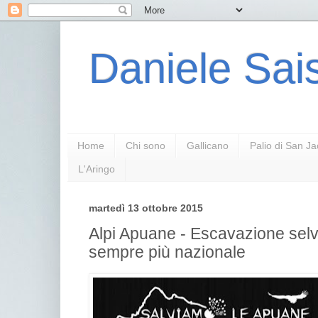
Daniele Sais
Home
Chi sono
Gallicano
Palio di San J
L'Aringo
martedì 13 ottobre 2015
Alpi Apuane - Escavazione selva
sempre più nazionale