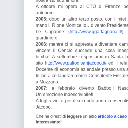
nostra storia d’amore.
A ottobre mi opero al CTO di Firenze per 
anteriore.
2005:
dopo un altro terzo posto, con i miei
mano il Rione Monticello…divento Presidente.
Le Capanne (
http://www.qgarfagnana.it/
) 
giardiniere.
2006:
mentre ci si appresta a diventare cam
vincere il Cencio succede una cosa inaspe
bimba!! A settembre ci sposiamo in Santa Luc
sito
http://www.paliodisanjacopo.it/
ed il rela
Docente di economia aziendale presso una s
Inizio a collaborare come Consulente Fiscale 
a Mozzano.
2007:
a febbraio divento Babbo!! Nasce
Un’emozione indescrivibile!!
A luglio vinco per il secondo anno consecuti
Jacopo.
Che ne diresti di
leggere
un altro
articolo a caso
interessante!