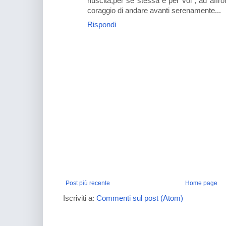
riuscita,per se stessa e per voi , ad affron
coraggio di andare avanti serenamente...
Rispondi
Post più recente
Home page
Iscriviti a:
Commenti sul post (Atom)