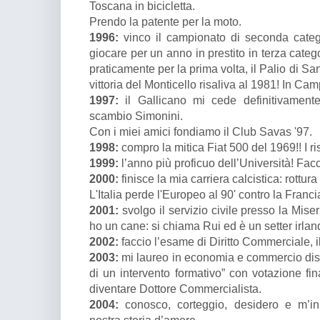
Toscana in bicicletta.
Prendo la patente per la moto.
1996:
vinco il campionato di seconda categ
giocare per un anno in prestito in terza categ
praticamente per la prima volta, il Palio di S
vittoria del Monticello risaliva al 1981! In Ca
1997:
il Gallicano mi cede definitivamente
scambio Simonini.
Con i miei amici fondiamo il Club Savas '97.
1998:
compro la mitica Fiat 500 del 1969!! I ri
1999:
l’anno più proficuo dell’Università! Fac
2000:
finisce la mia carriera calcistica: rottura
L'Italia perde l'Europeo al 90' contro la Franci
2001:
svolgo il servizio civile presso la Mise
ho un cane: si chiama Rui ed è un setter irlan
2002:
faccio l’esame di Diritto Commerciale, il 
2003:
mi laureo in economia e commercio disc
di un intervento formativo” con votazione fina
diventare Dottore Commercialista.
2004:
conosco, corteggio, desidero e m’in