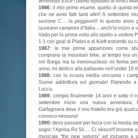
terremoto! Esce l'ultimo episodio di Amici Miei 
1986:
il mio primo esame, quello di quinta 
che ne avrei fatti tanti altri!! A settembre i
sezione C… la peggiore!!! In questo anno gl
laureano campioni d’Italia… anch’io inizio a 
Vado per la prima volta allo stadio a vedere P
1-1 con goal di Platini e di Kieft entrambi su ca
1987:
le mie prime apparizioni come sban
comprano la mountain bike, al tempo era un l
nel Barga ma la mononucleosi mi ferma per
anno, mi dedico alla pallavolo nell’under 16 d
1988:
con la scuola media vinciamo i campio
Siamo addirittura sul giornale! Riprendo a
Lucca.
1989:
compio finalmente 14 anni e sotto il c
settembre inizio una nuova avventura, 
Garfagnana dove il mio fratello era già qual
conosco nessuno!
1990:
devo passare per forza con la media del
sogni: l’Aprilia Rx 50…. Ci riesco!!! Insieme
musicale “the new saturny” ed iniziamo a su