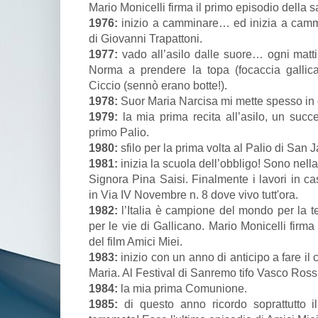
Mario Monicelli firma il primo episodio della 
1976:
inizio a camminare… ed inizia a camm
di Giovanni Trapattoni.
1977:
vado all’asilo dalle suore… ogni matt
Norma a prendere la topa (focaccia gallic
Ciccio (sennò erano botte!).
1978:
Suor Maria Narcisa mi mette spesso in ca
1979:
la mia prima recita all’asilo, un succe
primo Palio.
1980:
sfilo per la prima volta al Palio di San 
1981:
inizia la scuola dell’obbligo! Sono nell
Signora Pina Saisi. Finalmente i lavori in ca
in Via IV Novembre n. 8 dove vivo tutt'ora.
1982:
l’Italia è campione del mondo per la te
per le vie di Gallicano. Mario Monicelli firma
del film Amici Miei.
1983:
inizio con un anno di anticipo a fare il
Maria. Al Festival di Sanremo tifo Vasco Rossi
1984:
la mia prima Comunione.
1985:
di questo anno ricordo soprattutto i