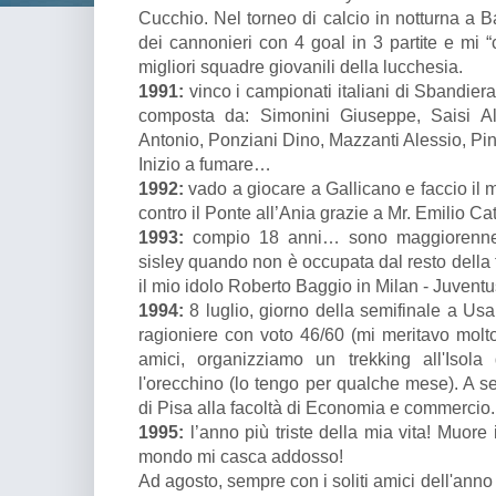
Cucchio. Nel torneo di calcio in notturna a B
dei cannonieri con 4 goal in 3 partite e mi “
migliori squadre giovanili della lucchesia.
1991:
vinco i campionati italiani di Sbandier
composta da: Simonini Giuseppe, Saisi Alb
Antonio, Ponziani Dino, Mazzanti Alessio, Pin
Inizio a fumare…
1992:
vado a giocare a Gallicano e faccio il 
contro il Ponte all’Ania grazie a Mr. Emilio Cata
1993:
compio 18 anni… sono maggiorenne!
sisley quando non è occupata dal resto della 
il mio idolo Roberto Baggio in Milan - Juventu
1994:
8 luglio, giorno della semifinale a Us
ragioniere con voto 46/60 (mi meritavo molto 
amici, organizziamo un trekking all'Isol
l'orecchino (lo tengo per qualche mese). A se
di Pisa alla facoltà di Economia e commercio.
1995:
l’anno più triste della mia vita! Muor
mondo mi casca addosso!
Ad agosto, sempre con i soliti amici dell'anno