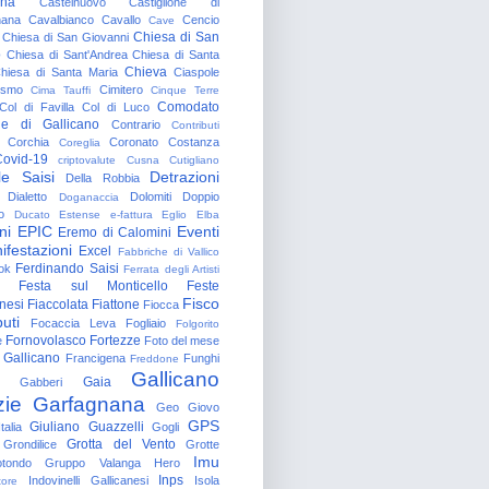
gna
Castelnuovo
Castiglione di
nana
Cavalbianco
Cavallo
Cencio
Cave
Chiesa di San
Chiesa di San Giovanni
o
Chiesa di Sant'Andrea
Chiesa di Santa
Chieva
hiesa di Santa Maria
Ciaspole
rismo
Cimitero
Cima Tauffi
Cinque Terre
Comodato
Col di Favilla
Col di Luco
e di Gallicano
Contrario
Contributi
Corchia
Coronato
Costanza
Coreglia
ovid-19
criptovalute
Cusna
Cutigliano
le Saisi
Detrazioni
Della Robbia
Dialetto
Dolomiti
Doppio
Doganaccia
o
Ducato Estense
e-fattura
Eglio
Elba
ni
EPIC
Eventi
Eremo di Calomini
ifestazioni
Excel
Fabbriche di Vallico
Ferdinando Saisi
ok
Ferrata degli Artisti
Festa sul Monticello
Feste
Fisco
nesi
Fiaccolata
Fiattone
Fiocca
uti
Focaccia Leva
Fogliaio
Folgorito
Fornovolasco
Fortezze
e
Foto del mese
 Gallicano
Francigena
Funghi
Freddone
Gallicano
Gaia
Gabberi
zie
Garfagnana
Geo
Giovo
GPS
Giuliano Guazzelli
talia
Gogli
Grotta del Vento
Grondilice
Grotte
Imu
otondo
Gruppo Valanga
Hero
Inps
Indovinelli Gallicanesi
Isola
tore