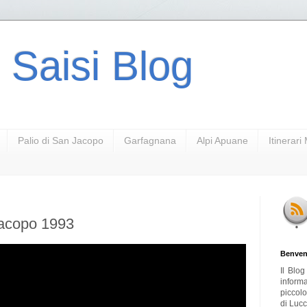
 Saisi Blog
Palio di San Jacopo
Garfagnana
Alpi Apuane
Itinerar
Jacopo 1993
Benven
Il Blo
inform
piccol
di Lucc