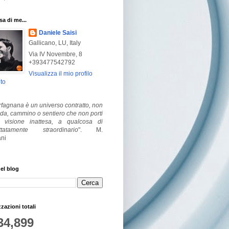
a di me...
Daniele Saisi
Gallicano, LU, Italy
Via IV Novembre, 8
+393477542792
Visualizza il mio profilo
to
fagnana è un universo contratto, non
ada, cammino o sentiero che non porti
visione inattesa, a qualcosa di
ttatamente straordinario
".
M.
ni
el blog
zzazioni totali
34,899