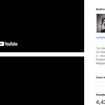
Qualcos
comple
"
La Gar
c’è str
a una 
inaspe
Maggia
Cerca n
Visuali
4,4