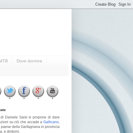
i MTB
Dove dormire
uto
g di Daniele Saisi si propone di dare
azioni su ciò che accade a
Gallicano
,
o paese della Garfagnana in provincia
a, e dintorni.