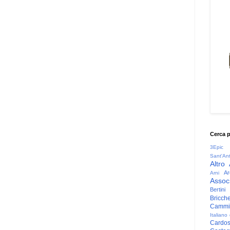
Cerca 
3Epic
Sant'An
Altro
Ar
Arni
Associ
Bertini
Bricche
Cammin
Italiano
Cardo