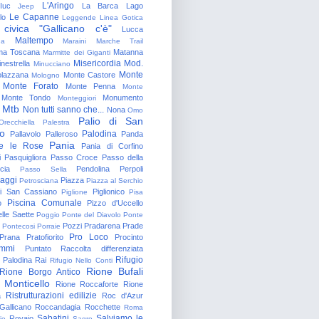
L'Aringo
Iuc
La Barca
Lago
Jeep
Le Capanne
lo
Leggende
Linea Gotica
 civica "Gallicano c'è"
Lucca
Maltempo
na
Maraini
Marche Trail
a Toscana
Matanna
Marmitte dei Giganti
Misericordia
Mod.
nestrella
Minucciano
Monte
lazzana
Monte Castore
Mologno
Monte Forato
Monte Penna
Monte
Monte Tondo
Monumento
Monteggiori
Mtb
Non tutti sanno che...
Nona
Omo
Palio di San
Orecchiella
Palestra
o
Palodina
Pallavolo
Palleroso
Panda
Pania
e le Rose
Pania di Corfino
i
Pasquigliora
Passo Croce
Passo della
cia
Pendolina
Perpoli
Passo Sella
aggi
Piazza
Petrosciana
Piazza al Serchio
di San Cassiano
Piglionico
Piglione
Pisa
Piscina Comunale
o
Pizzo d'Uccello
lle Saette
Poggio
Ponte del Diavolo
Ponte
Pozzi
Pradarena
Prade
Pontecosi
Porraie
Pro Loco
Prana
Pratofiorito
Procinto
ammi
Puntato
Raccolta differenziata
Rifugio
Palodina
Rai
Rifugio Nello Conti
Rione Bufali
Rione Borgo Antico
 Monticello
Rione Roccaforte
Rione
Ristrutturazioni edilizie
a
Roc d'Azur
allicano
Roccandagia
Rocchette
Roma
Sabatini
Salviamo le
Rovaio
io
Sagro