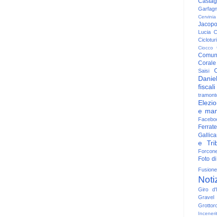
Casta
Garfag
Cervinia
Jacop
Lucia
C
Ciclotu
Ciocco
Comun
Corale
C
Saisi
Danie
fiscali
tramont
Elezio
e man
Facebo
Ferrate
Gallica
e Trib
Forcon
Foto di
Fusione
Noti
Giro d'I
Gravel
Grottor
Inceneri