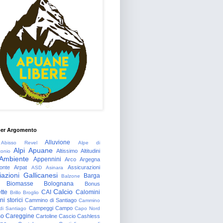
per Argomento
Alluvione
Abisso Revel
Alpe di
Alpi Apuane
Altissimo
Altitudini
tonio
Ambiente
Appennini
Arco
Argegna
onte
Arpat
Assicurazioni
ASD
Asinara
azioni Gallicanesi
Barga
Balzone
Biomasse
Bolognana
Bonus
Calcio
tte
CAI
Calomini
Brillo
Broglio
i storici
Cammino di Santiago
Cammino
Campeggi
Campo
 di Santiago
Capo Nord
so
Careggine
Cartoline
Cascio
Cashless