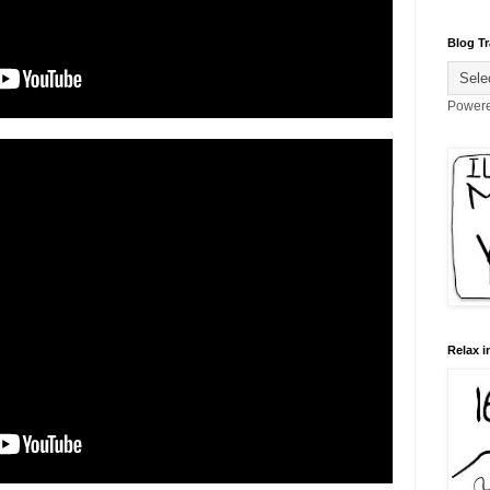
Blog Tr
Power
Relax i