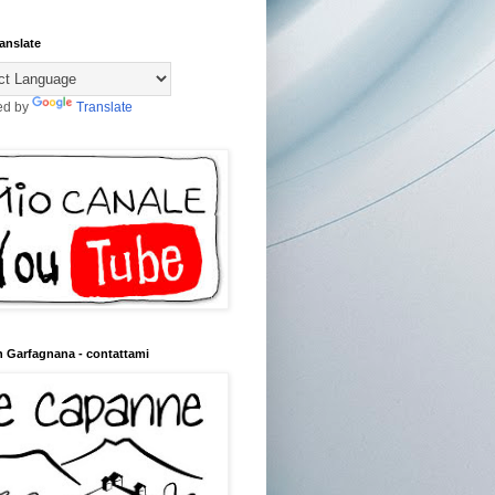
anslate
ed by
Translate
n Garfagnana - contattami