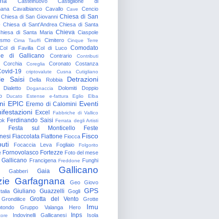
gna
Castelnuovo
Castiglione di
nana
Cavalbianco
Cavallo
Cencio
Cave
Chiesa di San
Chiesa di San Giovanni
o
Chiesa di Sant'Andrea
Chiesa di Santa
Chieva
hiesa di Santa Maria
Ciaspole
rismo
Cimitero
Cima Tauffi
Cinque Terre
Comodato
Col di Favilla
Col di Luco
e di Gallicano
Contrario
Contributi
Corchia
Coronato
Costanza
Coreglia
ovid-19
criptovalute
Cusna
Cutigliano
le Saisi
Detrazioni
Della Robbia
Dialetto
Dolomiti
Doppio
Doganaccia
o
Ducato Estense
e-fattura
Eglio
Elba
ni
EPIC
Eventi
Eremo di Calomini
ifestazioni
Excel
Fabbriche di Vallico
Ferdinando Saisi
ok
Ferrata degli Artisti
Festa sul Monticello
Feste
Fisco
nesi
Fiaccolata
Fiattone
Fiocca
uti
Focaccia Leva
Fogliaio
Folgorito
Fornovolasco
Fortezze
e
Foto del mese
 Gallicano
Francigena
Funghi
Freddone
Gallicano
Gaia
Gabberi
zie
Garfagnana
Geo
Giovo
GPS
Giuliano Guazzelli
talia
Gogli
Grotta del Vento
Grondilice
Grotte
Imu
otondo
Gruppo Valanga
Hero
Inps
Indovinelli Gallicanesi
Isola
tore