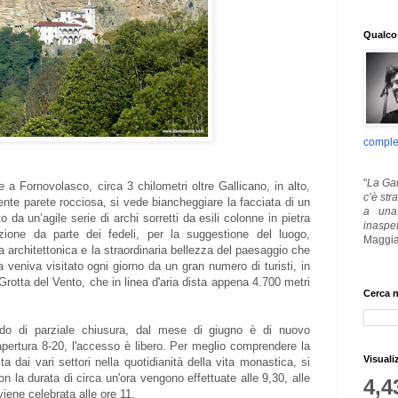
Qualcos
comple
"
La Gar
a Fornovolasco, circa 3 chilometri oltre Gallicano, in alto,
c’è str
ente parete rocciosa, si vede biancheggiare la facciata di un
a una 
 da un’agile serie di archi sorretti da esili colonne in pietra
inaspe
ione da parte dei fedeli, per la suggestione del luogo,
Maggia
ra architettonica e la straordinaria bellezza del paesaggio che
 veniva visitato ogni giorno da un gran numero di turisti, in
 Grotta del Vento, che in linea d'aria dista appena 4.700 metri
Cerca n
do di parziale chiusura, dal mese di giugno è di nuovo
 apertura 8-20, l'accesso è libero. Per meglio comprendere la
Visuali
ta dai vari settori nella quotidianità della vita monastica, si
on la durata di circa un'ora vengono effettuate alle 9,30, alle
4,4
iene celebrata alle ore 11.