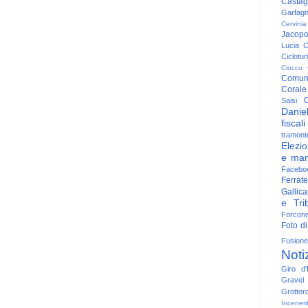
Casta
Garfag
Cervinia
Jacop
Lucia
C
Ciclotu
Ciocco
Comun
Corale
C
Saisi
Danie
fiscali
tramont
Elezio
e man
Facebo
Ferrate
Gallica
e Trib
Forcon
Foto di
Fusione
Noti
Giro d'I
Gravel
Grottor
Inceneri