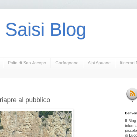
 Saisi Blog
Palio di San Jacopo
Garfagnana
Alpi Apuane
Itinerar
riapre al pubblico
Benven
Il Blo
inform
piccol
di Lucc