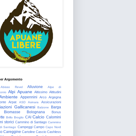
per Argomento
Alluvione
Abisso Revel
Alpe di
Alpi Apuane
Altissimo
Altitudini
tonio
Ambiente
Appennini
Arco
Argegna
onte
Arpat
Assicurazioni
ASD
Asinara
azioni Gallicanesi
Barga
Balzone
Biomasse
Bolognana
Bonus
Calcio
tte
CAI
Calomini
Brillo
Broglio
i storici
Cammino di Santiago
Cammino
Campeggi
Campo
 di Santiago
Capo Nord
so
Careggine
Cartoline
Cascio
Cashless