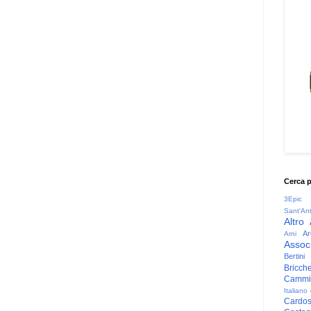
Cerca 
3Epic
Sant'An
Altro
Ar
Arni
Associ
Bertini
Bricche
Cammin
Italiano
Cardo