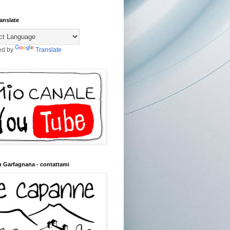
anslate
ed by
Translate
n Garfagnana - contattami