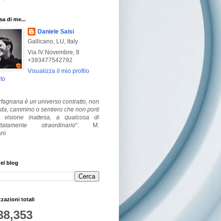
a di me...
Daniele Saisi
Gallicano, LU, Italy
Via IV Novembre, 8
+393477542792
Visualizza il mio profilo
to
fagnana è un universo contratto, non
ada, cammino o sentiero che non porti
visione inattesa, a qualcosa di
ttatamente straordinario
".
M.
ni
el blog
zzazioni totali
38,353