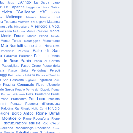
L'Aringo
Iuc
La Barca
Lago
Jeep
Le Capanne
lo
Leggende
Linea Gotica
 civica "Gallicano c'è"
Lucca
Maltempo
na
Maraini
Marche Trail
a Toscana
Matanna
Marmitte dei Giganti
Misericordia
Mod.
nestrella
Minucciano
Monte
lazzana
Monte Castore
Mologno
Monte Forato
Monte Penna
Monte
Monte Tondo
Monumento
Monteggiori
Mtb
Non tutti sanno che...
Nona
Omo
Palio di San
Orecchiella
Palestra
o
Palodina
Pallavolo
Palleroso
Panda
Pania
e le Rose
Pania di Corfino
i
Pasquigliora
Passo Croce
Passo della
cia
Pendolina
Perpoli
Passo Sella
aggi
Piazza
Petrosciana
Piazza al Serchio
di San Cassiano
Piglionico
Piglione
Pisa
Piscina Comunale
o
Pizzo d'Uccello
lle Saette
Poggio
Ponte del Diavolo
Ponte
Pozzi
Pradarena
Prade
Pontecosi
Porraie
Pro Loco
Prana
Pratofiorito
Procinto
ammi
Puntato
Raccolta differenziata
Rifugio
Palodina
Rai
Rifugio Nello Conti
Rione Bufali
Rione Borgo Antico
 Monticello
Rione Roccaforte
Rione
Ristrutturazioni edilizie
a
Roc d'Azur
allicano
Roccandagia
Rocchette
Roma
Sabatini
Salviamo le
Rovaio
io
Sagro