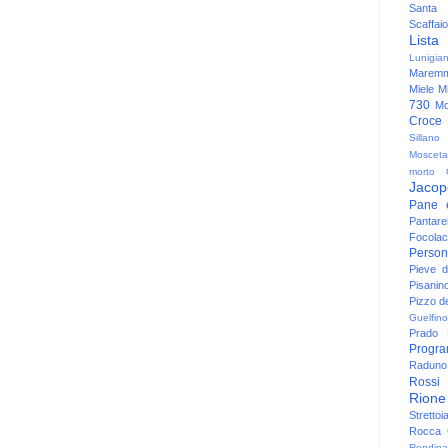
Santa
Scaffaio
Lista
Lunigia
Maremm
Miele
Mi
730
Mo
Croce
Sillano
Mosceta
morto
Jacop
Pane 
Pantare
Focolac
Person
Pieve 
Pisanin
Pizzo de
Guelfino
Prado
Progr
Raduno 
Rossi
Rione
Strettoi
Rocca G
Rondina