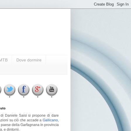
i MTB
Dove dormire
uto
g di Daniele Saisi si propone di dare
azioni su ciò che accade a
Gallicano
,
o paese della Garfagnana in provincia
a, e dintorni.