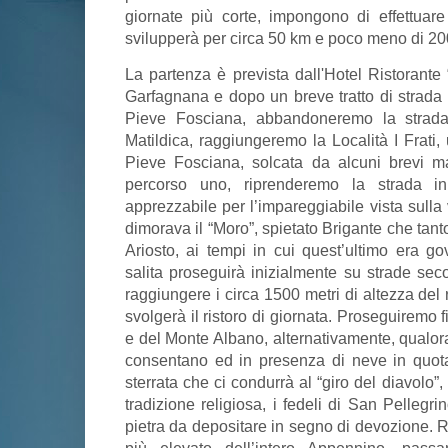
giornate più corte, impongono di effettuar
svilupperà per circa 50 km e poco meno di 20
La partenza è prevista dall'Hotel Ristorante
Garfagnana e dopo un breve tratto di strada p
Pieve Fosciana, abbandoneremo la strada 
Matildica, raggiungeremo la Località I Frati,
Pieve Fosciana, solcata da alcuni brevi ma
percorso uno, riprenderemo la strada in
apprezzabile per l’impareggiabile vista sulla
dimorava il “Moro”, spietato Brigante che tant
Ariosto, ai tempi in cui quest’ultimo era g
salita proseguirà inizialmente su strade secon
raggiungere i circa 1500 metri di altezza del
svolgerà il ristoro di giornata. Proseguiremo 
e del Monte Albano, alternativamente, qualora
consentano ed in presenza di neve in quot
sterrata che ci condurrà al “giro del diavolo”
tradizione religiosa, i fedeli di San Pelleg
pietra da depositare in segno di devozione. 
più elevato dell’intero Appennino, pass