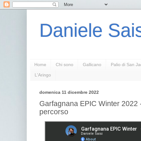
Daniele Sais
Home
Chi sono
Gallicano
Palio di San J
L'Aringo
domenica 11 dicembre 2022
Garfagnana EPIC Winter 2022 -
percorso