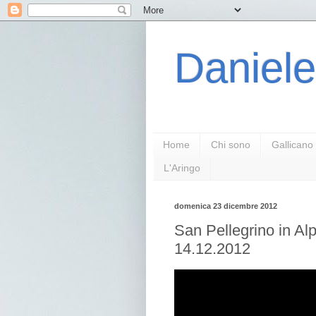
Daniele
Home
Chi sono
Gallicano
L'Aringo
domenica 23 dicembre 2012
San Pellegrino in Alp
14.12.2012