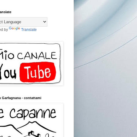
anslate
ed by
Translate
n Garfagnana - contattami