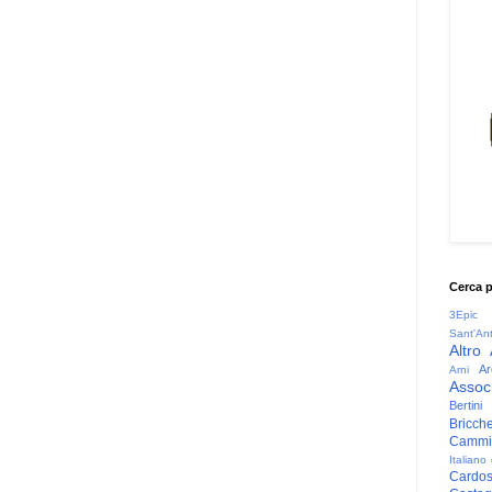
Cerca 
3Epic
Sant'An
Altro
Ar
Arni
Associ
Bertini
Bricche
Cammin
Italiano
Cardo