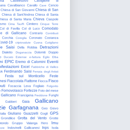
gna
Castelnuovo
Castiglione di
nana
Cavalbianco
Cavallo
Cencio
Cave
Chiesa di San
Chiesa di San Giovanni
o
Chiesa di Sant'Andrea
Chiesa di Santa
Chieva
hiesa di Santa Maria
Ciaspole
rismo
Cimitero
Cima Tauffi
Cinque Terre
Comodato
Col di Favilla
Col di Luco
e di Gallicano
Contrario
Contributi
Corchia
Coronato
Costanza
Coreglia
ovid-19
criptovalute
Cusna
Cutigliano
le Saisi
Detrazioni
Della Robbia
Dialetto
Dolomiti
Doppio
Doganaccia
o
Ducato Estense
e-fattura
Eglio
Elba
ni
EPIC
Eventi
Eremo di Calomini
ifestazioni
Excel
Fabbriche di Vallico
Ferdinando Saisi
ok
Ferrata degli Artisti
Festa sul Monticello
Feste
Fisco
nesi
Fiaccolata
Fiattone
Fiocca
uti
Focaccia Leva
Fogliaio
Folgorito
Fornovolasco
Fortezze
e
Foto del mese
 Gallicano
Francigena
Funghi
Freddone
Gallicano
Gaia
Gabberi
zie
Garfagnana
Geo
Giovo
GPS
Giuliano Guazzelli
talia
Gogli
Grotta del Vento
Grondilice
Grotte
Imu
otondo
Gruppo Valanga
Hero
Inps
Indovinelli Gallicanesi
Isola
tore