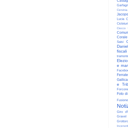
Casta
Garfag
Cervinia
Jacop
Lucia
C
Ciclotu
Ciocco
Comun
Corale
C
Saisi
Danie
fiscali
tramont
Elezio
e man
Facebo
Ferrate
Gallica
e Trib
Forcon
Foto di
Fusione
Noti
Giro d'I
Gravel
Grottor
Inceneri