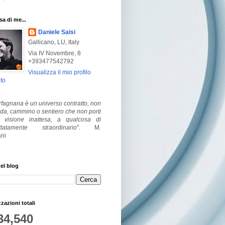
a di me...
Daniele Saisi
Gallicano, LU, Italy
Via IV Novembre, 8
+393477542792
Visualizza il mio profilo
to
fagnana è un universo contratto, non
ada, cammino o sentiero che non porti
visione inattesa, a qualcosa di
ttatamente straordinario
".
M.
ni
el blog
zzazioni totali
34,540