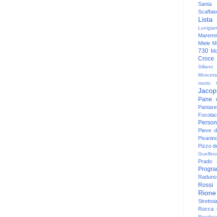
Santa
Scaffaio
Lista
Lunigia
Maremm
Miele
Mi
730
Mo
Croce
Sillano
Mosceta
morto
Jacop
Pane 
Pantare
Focolac
Person
Pieve 
Pisanin
Pizzo de
Guelfino
Prado
Progr
Raduno 
Rossi
Rione
Strettoi
Rocca G
Rondina