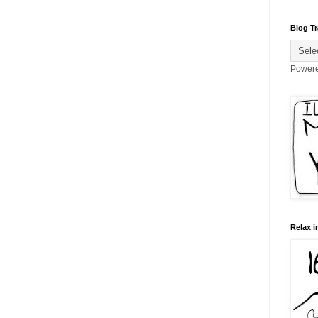
Blog Tr
Power
Relax i