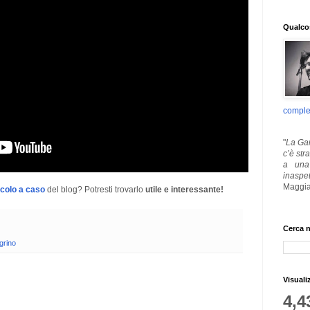
Qualcos
comple
"
La Gar
c’è str
a una 
inaspe
Maggia
icolo a caso
del blog? Potresti trovarlo
utile e interessante!
Cerca n
grino
Visuali
4,4