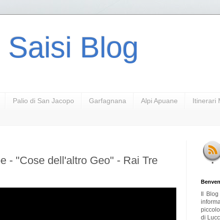
 Saisi Blog
Palio di San Jacopo
Garfagnana
Alpi Apuane
Itinerar
e - "Cose dell'altro Geo" - Rai Tre
Benven
Il Blo
inform
piccol
di Lucc