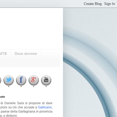
i MTB
Dove dormire
uto
g di Daniele Saisi si propone di dare
azioni su ciò che accade a
Gallicano
,
o paese della Garfagnana in provincia
a, e dintorni.