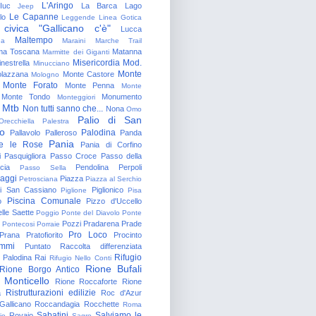
L'Aringo
Iuc
La Barca
Lago
Jeep
Le Capanne
lo
Leggende
Linea Gotica
 civica "Gallicano c'è"
Lucca
Maltempo
na
Maraini
Marche Trail
a Toscana
Matanna
Marmitte dei Giganti
Misericordia
Mod.
nestrella
Minucciano
Monte
lazzana
Monte Castore
Mologno
Monte Forato
Monte Penna
Monte
Monte Tondo
Monumento
Monteggiori
Mtb
Non tutti sanno che...
Nona
Omo
Palio di San
Orecchiella
Palestra
o
Palodina
Pallavolo
Palleroso
Panda
Pania
e le Rose
Pania di Corfino
i
Pasquigliora
Passo Croce
Passo della
cia
Pendolina
Perpoli
Passo Sella
aggi
Piazza
Petrosciana
Piazza al Serchio
di San Cassiano
Piglionico
Piglione
Pisa
Piscina Comunale
o
Pizzo d'Uccello
lle Saette
Poggio
Ponte del Diavolo
Ponte
Pozzi
Pradarena
Prade
Pontecosi
Porraie
Pro Loco
Prana
Pratofiorito
Procinto
ammi
Puntato
Raccolta differenziata
Rifugio
Palodina
Rai
Rifugio Nello Conti
Rione Bufali
Rione Borgo Antico
 Monticello
Rione Roccaforte
Rione
Ristrutturazioni edilizie
a
Roc d'Azur
allicano
Roccandagia
Rocchette
Roma
Sabatini
Salviamo le
Rovaio
io
Sagro