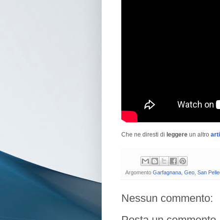
Che ne diresti di
leggere
un altro
art
Argomento
Garfagnana
,
Geo
,
San Pelle
Nessun commento:
Posta un commento