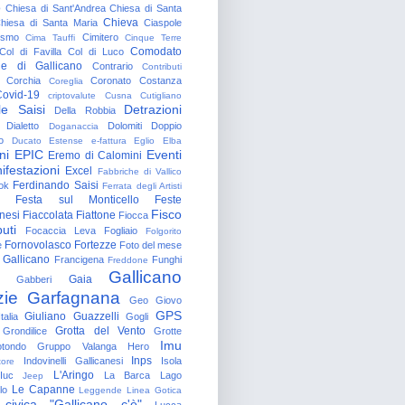
o
Chiesa di Sant'Andrea
Chiesa di Santa
Chieva
hiesa di Santa Maria
Ciaspole
rismo
Cimitero
Cima Tauffi
Cinque Terre
Comodato
Col di Favilla
Col di Luco
e di Gallicano
Contrario
Contributi
Corchia
Coronato
Costanza
Coreglia
ovid-19
criptovalute
Cusna
Cutigliano
le Saisi
Detrazioni
Della Robbia
Dialetto
Dolomiti
Doppio
Doganaccia
o
Ducato Estense
e-fattura
Eglio
Elba
ni
EPIC
Eventi
Eremo di Calomini
ifestazioni
Excel
Fabbriche di Vallico
Ferdinando Saisi
ok
Ferrata degli Artisti
Festa sul Monticello
Feste
Fisco
nesi
Fiaccolata
Fiattone
Fiocca
uti
Focaccia Leva
Fogliaio
Folgorito
Fornovolasco
Fortezze
e
Foto del mese
 Gallicano
Francigena
Funghi
Freddone
Gallicano
Gaia
Gabberi
zie
Garfagnana
Geo
Giovo
GPS
Giuliano Guazzelli
talia
Gogli
Grotta del Vento
Grondilice
Grotte
Imu
otondo
Gruppo Valanga
Hero
Inps
Indovinelli Gallicanesi
Isola
tore
L'Aringo
Iuc
La Barca
Lago
Jeep
Le Capanne
lo
Leggende
Linea Gotica
 civica "Gallicano c'è"
Lucca