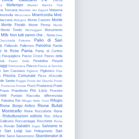
Maltempo
na
Maraini
Marche Trail
a Toscana
Matanna
Marmitte dei Giganti
Misericordia
Mod.
nestrella
Minucciano
Monte
lazzana
Monte Castore
Mologno
Monte Forato
Monte Penna
Monte
Monte Tondo
Monumento
Monteggiori
Mtb
Non tutti sanno che...
Nona
Omo
Palio di San
Orecchiella
Palestra
o
Palodina
Pallavolo
Palleroso
Panda
Pania
e le Rose
Pania di Corfino
i
Pasquigliora
Passo Croce
Passo della
cia
Pendolina
Perpoli
Passo Sella
aggi
Piazza
Petrosciana
Piazza al Serchio
di San Cassiano
Piglionico
Piglione
Pisa
Piscina Comunale
o
Pizzo d'Uccello
lle Saette
Poggio
Ponte del Diavolo
Ponte
Pozzi
Pradarena
Prade
Pontecosi
Porraie
Pro Loco
Prana
Pratofiorito
Procinto
ammi
Puntato
Raccolta differenziata
Rifugio
Palodina
Rai
Rifugio Nello Conti
Rione Bufali
Rione Borgo Antico
 Monticello
Rione Roccaforte
Rione
Ristrutturazioni edilizie
a
Roc d'Azur
allicano
Roccandagia
Rocchette
Roma
Sabatini
Salviamo le
Rovaio
io
Sagro
e
San Luigi
San
San Pellegrinetto
rino
Sbandieratori di
Sassi
Sassorosso