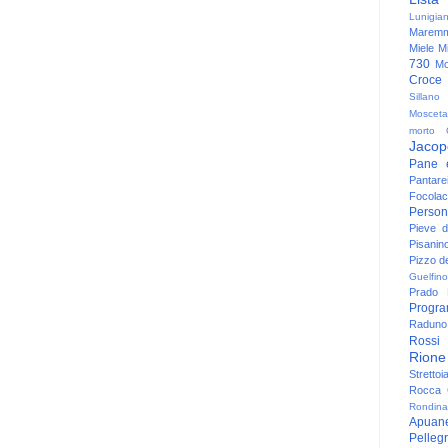
Lunigia
Maremm
Miele
Mi
730
Mo
Croce
Sillano
Mosceta
morto
Jacop
Pane 
Pantare
Focolac
Person
Pieve 
Pisanin
Pizzo de
Guelfino
Prado
Progr
Raduno 
Rossi
Rione
Strettoi
Rocca G
Rondina
Apuan
Pelleg