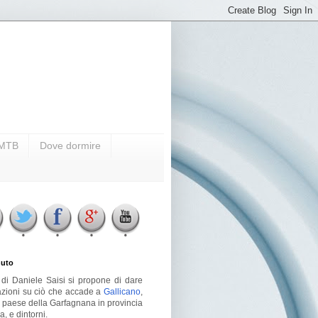
i MTB
Dove dormire
uto
g di Daniele Saisi si propone di dare
azioni su ciò che accade a
Gallicano
,
o paese della Garfagnana in provincia
a, e dintorni.