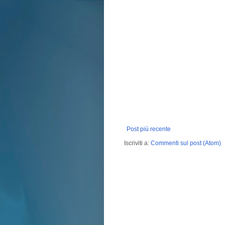
Post più recente
Iscriviti a:
Commenti sul post (Atom)