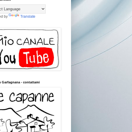
ed by
Translate
n Garfagnana - contattami