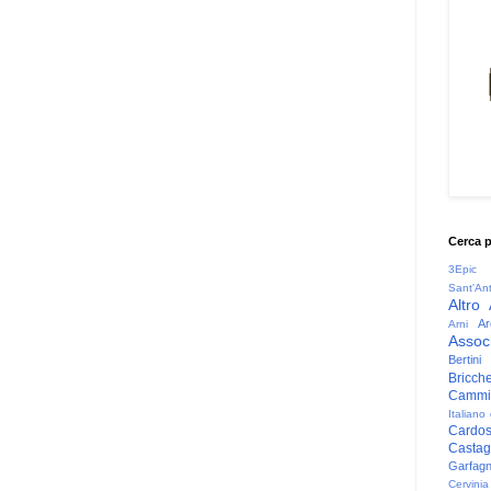
Cerca 
3Epic
Sant'An
Altro
Ar
Arni
Associ
Bertini
Bricche
Cammin
Italiano
Cardo
Casta
Garfag
Cervinia