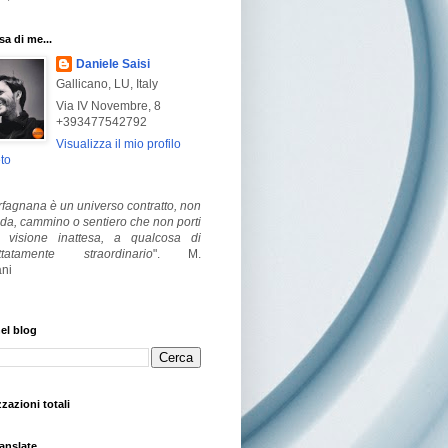
a di me...
Daniele Saisi
Gallicano, LU, Italy
Via IV Novembre, 8
+393477542792
Visualizza il mio profilo
to
fagnana è un universo contratto, non
ada, cammino o sentiero che non porti
visione inattesa, a qualcosa di
ttatamente straordinario
".
M.
ni
el blog
zzazioni totali
anslate