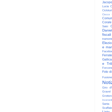
Jacop
Lucia
C
Ciclotu
Ciocco
Comun
Corale
C
Saisi
Danie
fiscali
tramont
Elezio
e man
Facebo
Ferrate
Gallica
e Trib
Forcon
Foto di
Fusione
Noti
Giro d'I
Gravel
Grottor
Inceneri
Santa
Scaffaio
Lista