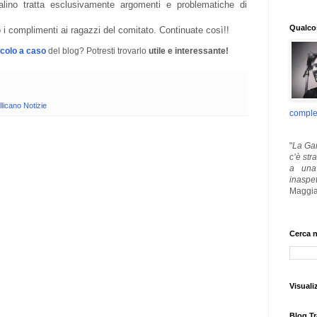
alino tratta esclusivamente argomenti e problematiche di
Qualcos
 i complimenti ai ragazzi del comitato. Continuate così!!
icolo a caso
del blog? Potresti trovarlo
utile e interessante!
licano Notizie
comple
"
La Gar
c’è str
a una 
inaspe
Maggia
Cerca n
Visuali
Blog Tr