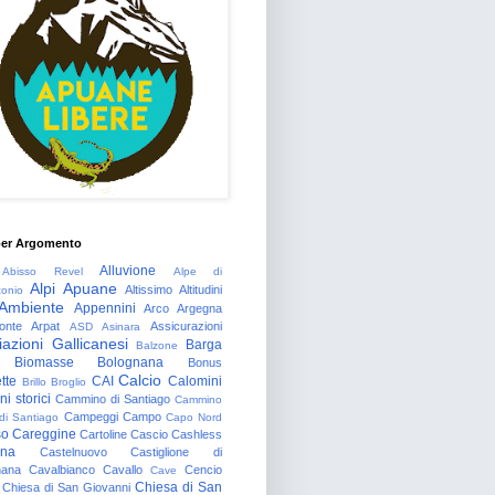
per Argomento
Alluvione
Abisso Revel
Alpe di
Alpi Apuane
Altissimo
Altitudini
tonio
Ambiente
Appennini
Arco
Argegna
onte
Arpat
Assicurazioni
ASD
Asinara
azioni Gallicanesi
Barga
Balzone
Biomasse
Bolognana
Bonus
Calcio
tte
CAI
Calomini
Brillo
Broglio
i storici
Cammino di Santiago
Cammino
Campeggi
Campo
 di Santiago
Capo Nord
so
Careggine
Cartoline
Cascio
Cashless
gna
Castelnuovo
Castiglione di
nana
Cavalbianco
Cavallo
Cencio
Cave
Chiesa di San
Chiesa di San Giovanni