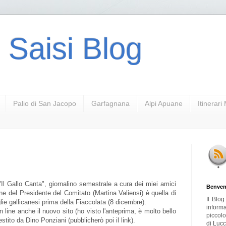
 Saisi Blog
Palio di San Jacopo
Garfagnana
Alpi Apuane
Itinerar
"Il Gallo Canta", giornalino semestrale a cura dei miei amici
Benven
ne del Presidente del Comitato (Martina Valiensi) è quella di
Il Blo
glie gallicanesi prima della Fiaccolata (8 dicembre).
inform
line anche il nuovo sito (ho visto l'anteprima, è molto bello
piccol
stito da Dino Ponziani (pubblicherò poi il link).
di Lucc